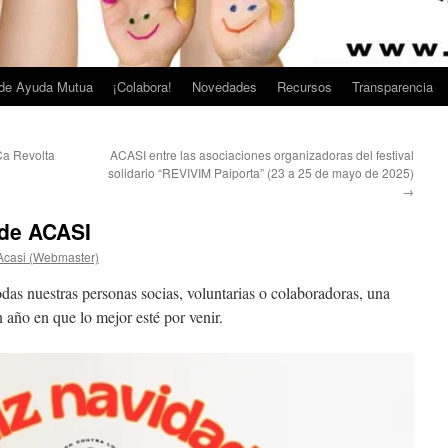
de Ayuda Mutua
¡Colabora!
Novedades
Recursos
Transparencia
Ca Revolta
ACASI entre las asociaciones organizadoras del festival
solidario “REVIVIM Paiporta” (23 a 25 de mayo de 2025)
→
 de ACASI
Acasi (Webmaster)
s nuestras personas socias, voluntarias o colaboradoras, una
n año en que lo mejor esté por venir.