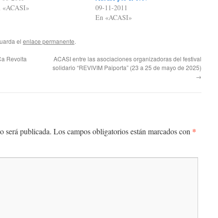
n «ACASI»
09-11-2011
En «ACASI»
Guarda el
enlace permanente
.
Ca Revolta
ACASI entre las asociaciones organizadoras del festival
solidario “REVIVIM Paiporta” (23 a 25 de mayo de 2025)
→
*
o será publicada.
Los campos obligatorios están marcados con