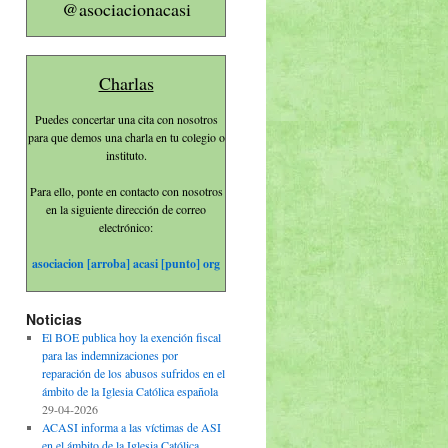
@asociacionacasi
Charlas
Puedes concertar una cita con nosotros
para que demos una charla en tu colegio o
instituto.
Para ello, ponte en contacto con nosotros
en la siguiente dirección de correo
electrónico:
asociacion [arroba] acasi [punto] org
Noticias
El BOE publica hoy la exención fiscal
para las indemnizaciones por
reparación de los abusos sufridos en el
ámbito de la Iglesia Católica española
29-04-2026
ACASI informa a las víctimas de ASI
en el ámbito de la Iglesia Católica