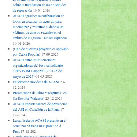
sobre la tramitación de las solicitudes
de reparación
16-04-2026
ACASI agradece la colaboración de
todos en alcanzar un acuerdo para
indemnizar y restaurar el daño a las
víctimas de abusos sexuales en el
ámbito de la Iglesia Católica española
10-01-2026
¡Uno de nuestros proyecto es apoyado
por Caixa Popular!
17-09-2025
ACASI entre las asociaciones
organizadoras del festival solidario
“REVIVIM Paiporta” (23 a 25 de
mayo de 2025)
04-05-2025
Felicitación navideña de ACASI
23-
12-2024
Presentación del libro “Despulles” en
Ca Revolta (Valencia)
23-12-2024
ACASI imparte talleres de prevención
del ASI en Castellón de la Plana
17-
12-2024
La camiseta de ACASI presente en el
concurso “Atrapa’m si pots” de À
Punt
17-12-2024
Condolencias y suspensión de