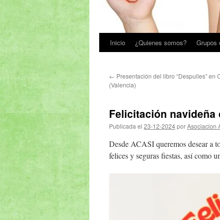
Inicio
¿Quienes somos?
Grupos 
←
Presentación del libro “Despulles” en 
(Valencia)
Felicitación navideña
Publicada el
23-12-2024
por
Asociacion 
Desde ACASI queremos desear a toda
felices y seguras fiestas, así como u